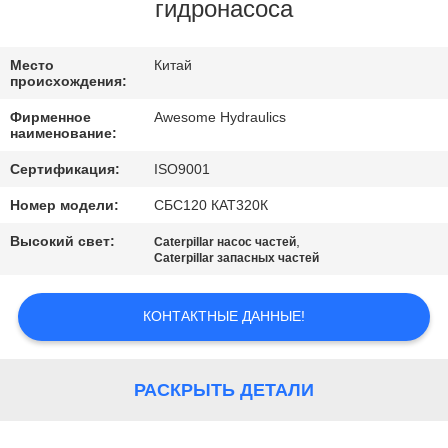
КАЧЕСТВА
гидронасоса
СВЯЖИТЕСЬ
Место
Китай
происхождения:
МЫ
Фирменное
Awesome Hydraulics
наименование:
НОВОСТИ
Сертификация:
ISO9001
Номер модели:
СБС120 КАТ320К
СПРОСИТЕ
Высокий свет:
,
Caterpillar насос частей
ЦИТАТУ
Caterpillar запасных частей
КОНТАКТНЫЕ ДАННЫЕ!
КАРТА
САЙТА
РАСКРЫТЬ ДЕТАЛИ
PRIVACY