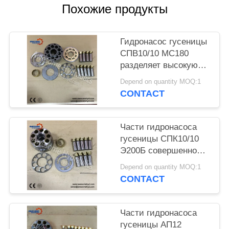
POLICY
Похожие продукты
Гидронасос гусеницы
СПВ10/10 МС180
разделяет высокую
эффективность
Depend on quantity MOQ:1
комплекта для
CONTACT
ремонта
Части гидронасоса
гусеницы СПК10/10
Э200Б совершенно
заменимые с
Depend on quantity MOQ:1
первоначальным
CONTACT
насосом
Части гидронасоса
гусеницы АП12