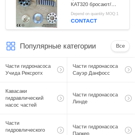
КАТ320 бросают/
дуктильный железный
Depend on quantity MOQ:1
материал
CONTACT
Популярные категории
Все
Части гидронасоса
Части гидронасоса
Учида Рексротх
Сауэр Данфосс
Кавасаки
Части гидронасоса
гидравлический
Линде
насос частей
Части
Части гидронасоса
гидровлического
Паркер