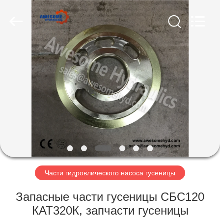
Co.,
Ltd..
All
Rights
Reserved.
Developed
by
ECER
ДОМ
ПРОДУКТЫ
О
НАС
ПУТЕШЕСТВИЕ
ФАБРИКИ
Части гидровлического насоса гусеницы
Запасные части гусеницы СБС120
ПРОВЕРКА
КАТ320К, запчасти гусеницы