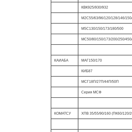
КВК925/930/932
М2С55/63/96/120/128/146/150
М5С130/150/173/180/500
МС50/80/150/173/200/250/450
КАИАБА
МАГ150/170
КИБ87
МСГ18П/27П/44П/50П
Серия МСФ
КОМАТСУ
ХПВ 35/55/90/160 (ПК60/120/