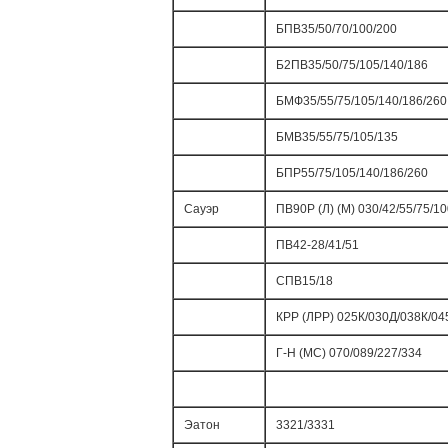
БПВ35/50/70/100/200
Б2ПВ35/50/75/105/140/186
БМФ35/55/75/105/140/186/260
БМВ35/55/75/105/135
БПР55/75/105/140/186/260
Сауэр
ПВ90Р (Л) (М) 030/42/55/75/1
ПВ42-28/41/51
СПВ15/18
КРР (ЛРР) 025К/030Д/038К/04
Г-Н (МС) 070/089/227/334
Эатон
3321/3331