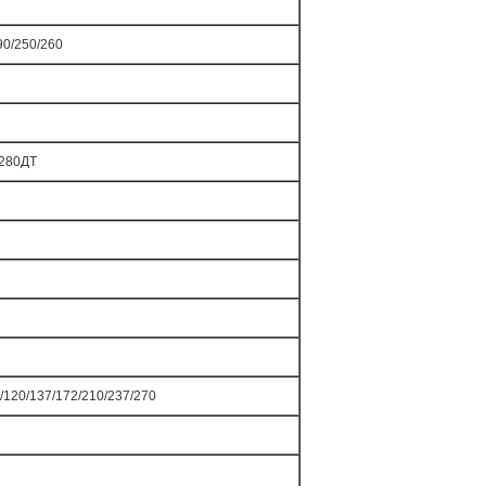
90/250/260
/280ДТ
1/120/137/172/210/237/270