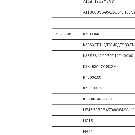
А10ВГ18/28/45/63
А11ВО60/75/95/130/145/160/1
Кавасаки
К3СП36К
К3В63ДТ/112ДТ/140ДТ/180ДТ
К3ВЛ28/45/60/80/112/140/200
К3ВГ63/112/180/280
К7В63/100
К7ВГ180/265
К5В80/140/160/200
НВ45/50/60/64/70/80/84/90/11
НС15
НВК45