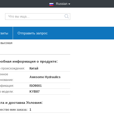
Russian
search
такты
Отправить запрос
 высокая
обная информация о продукте:
 происхождения:
Китай
енное
Awesome Hydraulics
нование:
ификация:
ISO9001
 модели:
KYB87
та и доставка Условия:
ество мин заказа:
1