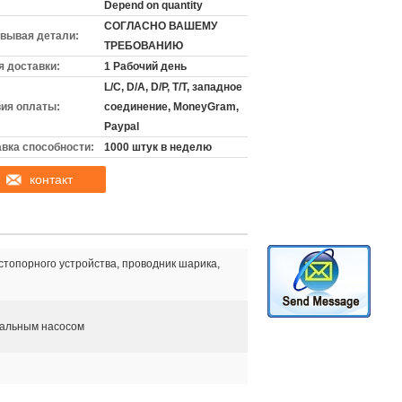
Depend on quantity
СОГЛАСНО ВАШЕМУ
вывая детали:
ТРЕБОВАНИЮ
 доставки:
1 Рабочий день
L/C, D/A, D/P, T/T, западное
ия оплаты:
соединение, MoneyGram,
Paypal
вка способности:
1000 штук в неделю
контакт
стопорного устройства, проводник шарика,
альным насосом