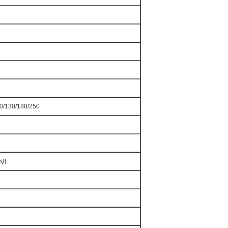
00/130/180/250
5Д