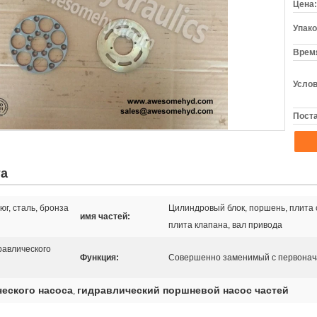
Цена:
Упако
Время
Услов
Поста
та
г, сталь, бронза
Цилиндровый блок, поршень, плита 
имя частей:
плита клапана, вал привода
равлического
Функция:
Совершенно заменимый с первонач
ческого насоса
гидравлический поршневой насос частей
,