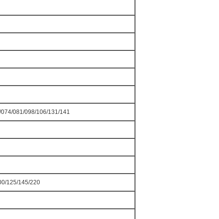
/074/081/098/106/131/141
00/125/145/220