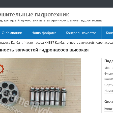
ушительные гидротехник
д, который нужно знать в вторичном рынке гидротехник
О Компании
Наша фабрика
Контроль качества
Кон
онасоса Каяба
Части насоса КИБ87 Каяба, точность запчастей гидронасоса
чность запчастей гидронасоса высокая
Подр
Место
Фирм
наиме
Серт
Номер
Опла
Колич