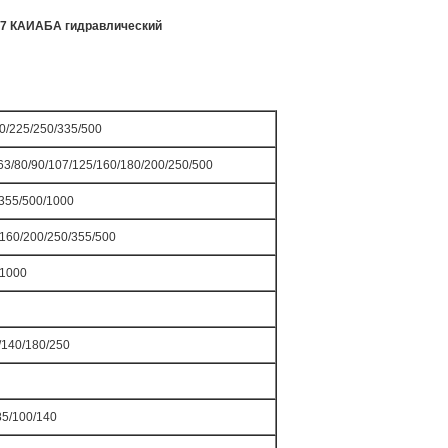
87 КАИАБА гидравлический
0/225/250/335/500
63/80/90/107/125/160/180/200/250/500
/355/500/1000
160/200/250/355/500
/1000
/140/180/250
85/100/140