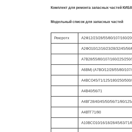
Комплект для ремонта запасных частей КИБ
Модельный список для запасных частей
Рексротх
А2Ф12/23/28/55/80/107/160/20
А2ФО10/12/16/23/28/32/45/56/
А7В28/55/80/107/160/225/250
А6ВМ) (А7ВО/12/28/55/80/107/
А4ВСО45/71/125/180/250/500
А4В40/56/71
А4ВГ28/40/45/50/56/71/90/125
А4ВТГ71/90
А10ВСО10/16/18/28/45/63/71/