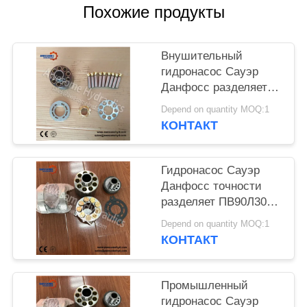
Похожие продукты
Внушительный
гидронасос Сауэр
Данфосс разделяет
комплект для ремонта
Depend on quantity MOQ:1
ПВ20 ПВ21 ПВ22
КОНТАКТ
ПВ23 ПВ24 ПВ25
ПВ26 ПВ27
Гидронасос Сауэр
Данфосс точности
разделяет ПВ90Л30
ПВ90Л42 ПВ90Л55
Depend on quantity MOQ:1
ПВ90Л75 ПВ90Л100
КОНТАКТ
ПВ90Л130 ПВ90Л180
ПВ90Л250
Промышленный
гидронасос Сауэр