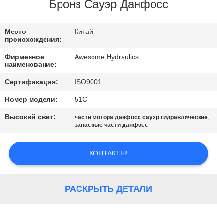
КАЧЕСТВА
Бронз Сауэр Данфосс
СВЯЖИТЕСЬ
Место
Китай
происхождения:
МЫ
Фирменное
Awesome Hydraulics
наименование:
СПРОСИТЕ
Сертификация:
ISO9001
ЦИТАТУ
Номер модели:
51C
Высокий свет:
,
части мотора данфосс сауэр гидравлические
НОВОСТИ
запасные части данфосс
КОНТАКТЫ!
РАСКРЫТЬ ДЕТАЛИ