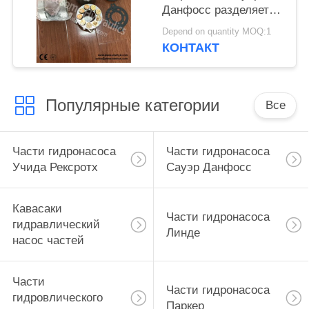
Данфосс разделяет
ПВ90Р30 ПВ90Р42
Depend on quantity MOQ:1
ПВ90Р55 ПВ90Р75
КОНТАКТ
ПВ90Р100 ПВ90Р130
ПВ90Р180 ПВ90Р250
Популярные категории
Все
Части гидронасоса
Части гидронасоса
Учида Рексротх
Сауэр Данфосс
Кавасаки
Части гидронасоса
гидравлический
Линде
насос частей
Части
Части гидронасоса
гидровлического
Паркер