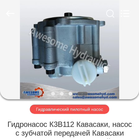
Co.,
Ltd..
All
Rights
Reserved.
Developed
by
ECER
ДОМ
ПРОДУКТЫ
О
НАС
ПУТЕШЕСТВИЕ
ФАБРИКИ
Гидравлический пилотный насос
Гидронасос К3В112 Кавасаки, насос
ПРОВЕРКА
с зубчатой передачей Кавасаки