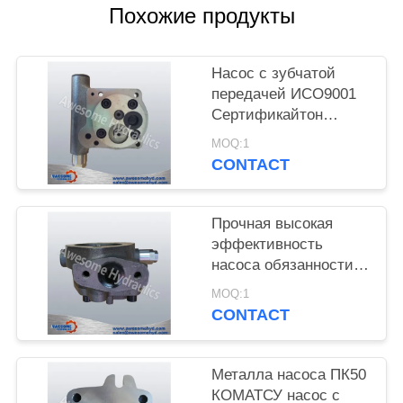
POLICY
Похожие продукты
Насос с зубчатой
передачей ИСО9001
Сертификайтон
насоса ПК300
MOQ:1
КОМАТСУ
CONTACT
гидравлический
пилотный
Прочная высокая
эффективность
насоса обязанности
насоса ПК200
MOQ:1
КОМАТСУ
CONTACT
гидравлическая
пилотная
Металла насоса ПК50
КОМАТСУ насос с