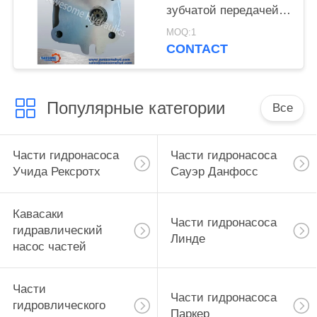
зубчатой передачей
высокой точности
MOQ:1
гидравлического
CONTACT
пилотного
материальный
Популярные категории
Все
Части гидронасоса
Части гидронасоса
Учида Рексротх
Сауэр Данфосс
Кавасаки
Части гидронасоса
гидравлический
Линде
насос частей
Части
Части гидронасоса
гидровлического
Паркер