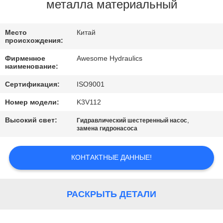
КАЧЕСТВА
металла материальный
СВЯЖИТЕСЬ
Место
Китай
происхождения:
МЫ
Фирменное
Awesome Hydraulics
наименование:
НОВОСТИ
Сертификация:
ISO9001
Номер модели:
K3V112
СПРОСИТЕ
Высокий свет:
,
Гидравлический шестеренный насос
ЦИТАТУ
замена гидронасоса
КОНТАКТНЫЕ ДАННЫЕ!
КАРТА
САЙТА
РАСКРЫТЬ ДЕТАЛИ
PRIVACY