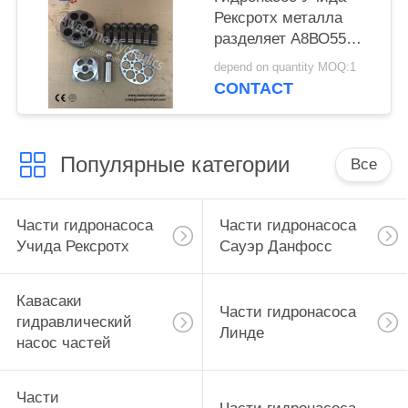
Рексротх металла
разделяет А8ВО55
А8ВО80 А8ВО107
depend on quantity MOQ:1
А8ВО120 А8ВО140
CONTACT
А8ВО160 А8ВО200
Популярные категории
Все
Части гидронасоса
Части гидронасоса
Учида Рексротх
Сауэр Данфосс
Кавасаки
Части гидронасоса
гидравлический
Линде
насос частей
Части