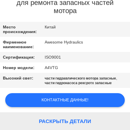
КАЧЕСТВА
для ремонта запасных частей
мотора
СВЯЖИТЕСЬ
Место
Китай
МЫ
происхождения:
Фирменное
Awesome Hydraulics
НОВОСТИ
наименование:
Сертификация:
ISO9001
СПРОСИТЕ
Номер модели:
A4VTG
ЦИТАТУ
Высокий свет:
,
части гидравлического мотора запасные
части гидронасоса рексротх запасные
КАРТА
КОНТАКТНЫЕ ДАННЫЕ!
САЙТА
PRIVACY
РАСКРЫТЬ ДЕТАЛИ