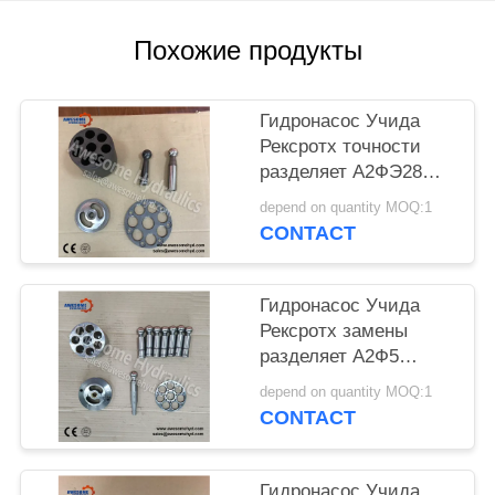
POLICY
Похожие продукты
Гидронасос Учида
Рексротх точности
разделяет А2ФЭ28
А2ФЭ32 А2ФЭ45
depend on quantity MOQ:1
А2ФЭ56 А2ФЭ63
CONTACT
А2ФЭ80 А2ФЭ107
А2ФЭ125 А2ФЭ160
Гидронасос Учида
Рексротх замены
разделяет А2Ф5
А2Ф12 А2Ф23 А2Ф28
depend on quantity MOQ:1
А2Ф55 А2Ф80 А2Ф107
CONTACT
А2Ф160 А2Ф200
А2Ф250 А2Ф355
Гидронасос Учида