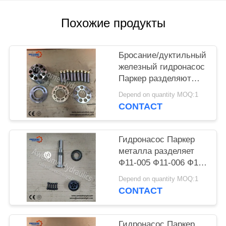
POLICY
Похожие продукты
Бросание/дуктильный
железный гидронасос
Паркер разделяют
комплект для ремонта
Depend on quantity MOQ:1
ПМП12 ПМП110
CONTACT
ПВП110 ПВП90
ПВВХ11
Гидронасос Паркер
металла разделяет
Ф11-005 Ф11-006 Ф11-
012 Ф11-014 Ф11-019
Depend on quantity MOQ:1
Ф11-10 Ф11-28 Ф11-39
CONTACT
Ф11-80 Ф11-110 Ф11-
150
Гидронасос Паркер