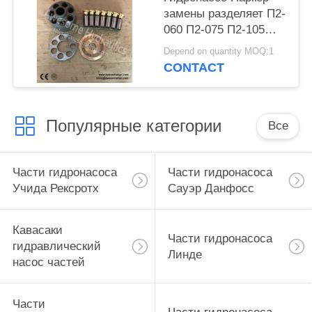
замены разделяет П2-
060 П2-075 П2-105
П2-145
Depend on quantity MOQ:1
CONTACT
Популярные категории
Все
Части гидронасоса
Части гидронасоса
Учида Рексротх
Сауэр Данфосс
Кавасаки
Части гидронасоса
гидравлический
Линде
насос частей
Части