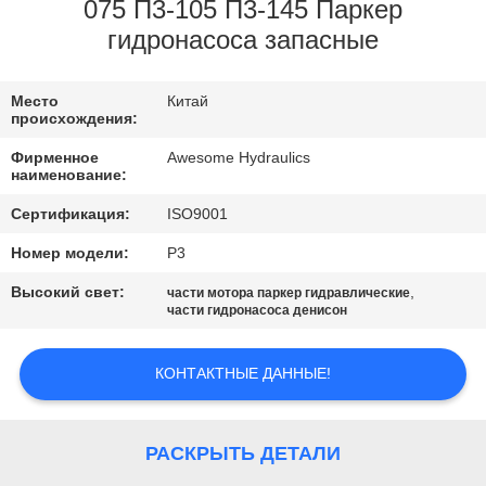
КАЧЕСТВА
075 П3-105 П3-145 Паркер
гидронасоса запасные
СВЯЖИТЕСЬ
Место
Китай
МЫ
происхождения:
Фирменное
Awesome Hydraulics
НОВОСТИ
наименование:
Сертификация:
ISO9001
СПРОСИТЕ
Номер модели:
P3
ЦИТАТУ
Высокий свет:
,
части мотора паркер гидравлические
части гидронасоса денисон
КАРТА
КОНТАКТНЫЕ ДАННЫЕ!
САЙТА
PRIVACY
РАСКРЫТЬ ДЕТАЛИ