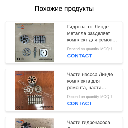
POLICY
Похожие продукты
Гидронасос Линде
металла разделяет
комплект для ремонта
БПР55 БПР75 БПР105
Depend on quantity MOQ:1
БПР140 БПР186
CONTACT
БПР260
Части насоса Линде
комплекта для
ремонта, части
Б2ПВ35 Б2ПВ50
Depend on quantity MOQ:1
Б2ПВ75 Б2ПВ105
CONTACT
Б2ПВ140 Б2ПВ186
Линде гидронасоса
запасные
Части гидронасоса