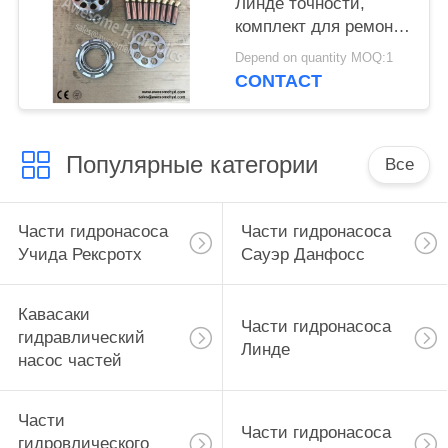
Линде точности,
комплект для ремонта
БПВ35 БПВ50 БПВ70
Depend on quantity MOQ:1
БПВ100 БПВ200
CONTACT
гидронасоса
Популярные категории
Все
Части гидронасоса
Части гидронасоса
Учида Рексротх
Сауэр Данфосс
Кавасаки
Части гидронасоса
гидравлический
Линде
насос частей
Части
Части гидронасоса
гидровлического