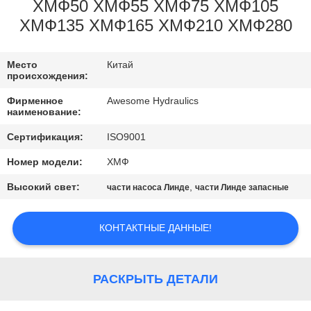
КАЧЕСТВА
ХМФ50 ХМФ55 ХМФ75 ХМФ105
ХМФ135 ХМФ165 ХМФ210 ХМФ280
СВЯЖИТЕСЬ
Место
Китай
МЫ
происхождения:
Фирменное
Awesome Hydraulics
НОВОСТИ
наименование:
Сертификация:
ISO9001
СПРОСИТЕ
Номер модели:
ХМФ
ЦИТАТУ
Высокий свет:
,
части насоса Линде
части Линде запасные
КАРТА
КОНТАКТНЫЕ ДАННЫЕ!
САЙТА
РАСКРЫТЬ ДЕТАЛИ
PRIVACY