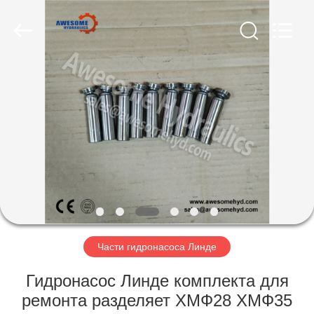
Copyright
©
2019
-
2025
Shanghai
Awesome
Hydraulics
ДОМ
Co.,
Ltd..
All
Rights
Reserved.
ПРОДУКТЫ
Developed
by
ECER
О
НАС
ПУТЕШЕСТВИЕ
ФАБРИКИ
Части гидронасоса Линде
Гидронасос Линде комплекта для
ПРОВЕРКА
ремонта разделяет ХМФ28 ХМФ35