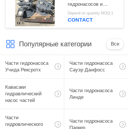
гидронасосов и
моторов поршеня
Depend on quantity MOQ:1
А8ВО107 Рексротх
CONTACT
Популярные категории
Все
Части гидронасоса
Части гидронасоса
Учида Рексротх
Сауэр Данфосс
Кавасаки
Части гидронасоса
гидравлический
Линде
насос частей
Части
Части гидронасоса
гидровлического
Паркер