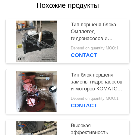
POLICY
Похожие продукты
Тип поршеня блока
Омплетед
гидронасосов и
моторов Кавасаки
Depend on quantity MOQ:1
К5В140 главный
CONTACT
Тип блок поршеня
замены гидронасосов
и моторов КОМАТСУ
ПК200-7
Depend on quantity MOQ:1
CONTACT
Высокая
эффективность