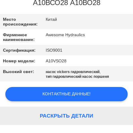
КАЧЕСТВА
А10ВСО28 А10ВО28
СВЯЖИТЕСЬ
Место
Китай
происхождения:
МЫ
Фирменное
Awesome Hydraulics
наименование:
НОВОСТИ
Сертификация:
ISO9001
Номер модели:
A10VSO28
СПРОСИТЕ
Высокий свет:
,
насос vickers гидровлический
ЦИТАТУ
тип гидровлический насос поршеня
КОНТАКТНЫЕ ДАННЫЕ!
КАРТА
САЙТА
РАСКРЫТЬ ДЕТАЛИ
PRIVACY