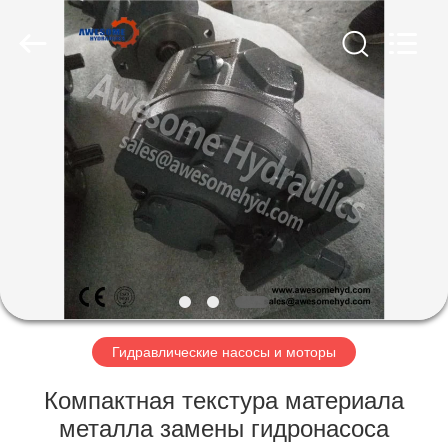
Co.,
Ltd..
All
Rights
Reserved.
Developed
by
ECER
ДОМ
ПРОДУКТЫ
О
НАС
ПУТЕШЕСТВИЕ
ФАБРИКИ
Гидравлические насосы и моторы
Компактная текстура материала
ПРОВЕРКА
металла замены гидронасоса