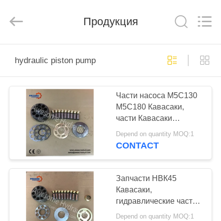
Hydraulics
Co.,
Ltd..
All
Продукция
Rights
Reserved.
Developed
by
ДОМ
ECER
hydraulic piston pump
ПРОДУКТЫ
Части насоса М5С130
М5С180 Кавасаки,
О
части Кавасаки
НАС
запасные для
Depend on quantity MOQ:1
гидравлического
CONTACT
насоса поршеня
ПУТЕШЕСТВИЕ
ФАБРИКИ
Запчасти НВК45
Кавасаки,
гидравлические части
ПРОВЕРКА
высокое
Depend on quantity MOQ:1