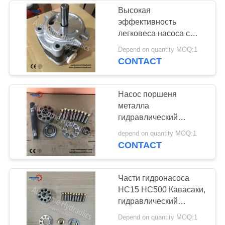
Высокая
эффективность
легковеса насоса с
зубчатой передачей
Depend on quantity MOQ:1
насоса КАИАБА КИБ
CONTACT
27Э гидравлическая
пилотная
Насос поршеня
металла
гидравлический
разделяет А11ВО160
depend on quantity MOQ:1
А11ВО190 А11ВО200
CONTACT
А11ВО210 А11ВО250
А11ВО260
Части гидронасоса
НС15 НС500 Кавасаки,
гидравлический
комплект для ремонта
Depend on quantity MOQ:1
запасных частей