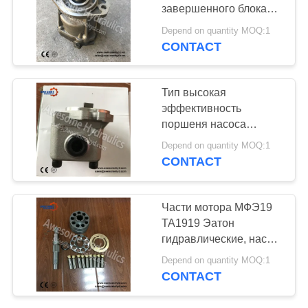
POLICY
завершенного блока
ИСО9001 насоса
Depend on quantity MOQ:1
поршеня МФЭ19
CONTACT
Викерс
Тип высокая
эффективность
поршеня насоса
обязанности СБС80
Depend on quantity MOQ:1
СБС120 Кавасаки
CONTACT
гидравлический
Части мотора МФЭ19
ТА1919 Эатон
гидравлические, насос
поршеня Эатон
Depend on quantity MOQ:1
разделяют высокую
CONTACT
эффективность