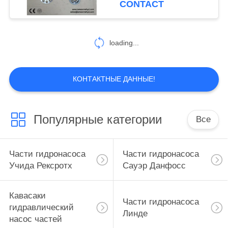
CONTACT
мотора
loading...
КОНТАКТНЫЕ ДАННЫЕ!
Популярные категории
Все
Части гидронасоса
Части гидронасоса
Учида Рексротх
Сауэр Данфосс
Кавасаки
Части гидронасоса
гидравлический
Линде
насос частей