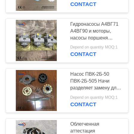
КАЧЕСТВА
Перформнансе насоса
CONTACT
поршеня запасные
СВЯЖИТЕСЬ
Гидронасосы А4ВГ71
МЫ
А4ВГ90 и моторы,
насосы поршеня
Рексротх
НОВОСТИ
Depend on quantity MOQ:1
завершенного блока
CONTACT
СПРОСИТЕ
Насос ПВК-2Б-50
ЦИТАТУ
ПВК-2Б-505 Начи
разделяет замену для
гидравлического
КАРТА
Depend on quantity MOQ:1
насоса поршеня
CONTACT
САЙТА
PRIVACY
Облегченная
аттестация