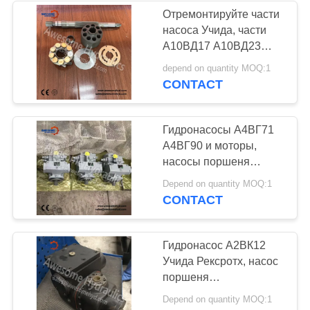
Отремонтируйте части
насоса Учида, части
А10ВД17 А10ВД23
А10ВД40 А10ВД43
depend on quantity MOQ:1
А10ВД71 гидронасоса
CONTACT
запасные
Гидронасосы А4ВГ71
А4ВГ90 и моторы,
насосы поршеня
Рексротх
Depend on quantity MOQ:1
завершенного блока
CONTACT
Гидронасос А2ВК12
Учида Рексротх, насос
поршеня
завершенного блока
Depend on quantity MOQ:1
гидравлический