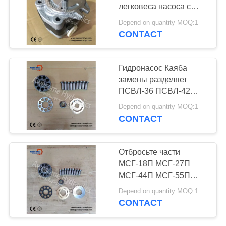
POLICY
легковеса насоса с
зубчатой передачей
Depend on quantity MOQ:1
насоса КАИАБА КИБ
CONTACT
27Э гидравлическая
пилотная
Гидронасос Каяба
замены разделяет
ПСВЛ-36 ПСВЛ-42
ПСВЛ-54 ПСВК2-25
Depend on quantity MOQ:1
CONTACT
Отбросьте части
МСГ-18П МСГ-27П
МСГ-44П МСГ-55П
мотора/гидронасоса
Depend on quantity MOQ:1
Каяба
CONTACT