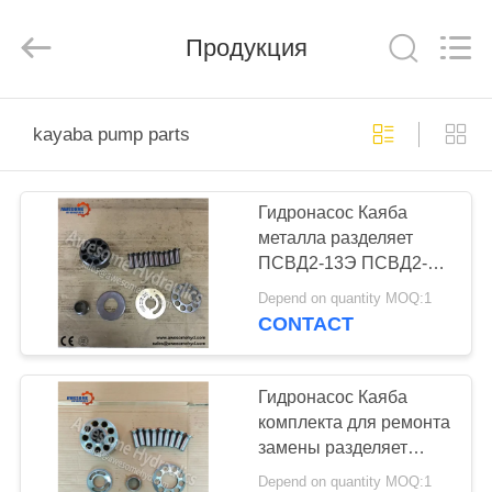
Hydraulics
Co.,
Ltd..
All
Продукция
Rights
Reserved.
Developed
by
ДОМ
ECER
kayaba pump parts
ПРОДУКТЫ
Гидронасос Каяба
металла разделяет
О
ПСВД2-13Э ПСВД2-
НАС
16Э ПСВД2-17Э
Depend on quantity MOQ:1
ПСВД2-19Э ПСВД2-
CONTACT
21Э ПСВД2-26Э
ПУТЕШЕСТВИЕ
ПСВД2-27Э ПСВД2-
ФАБРИКИ
57Э
Гидронасос Каяба
комплекта для ремонта
замены разделяет
ПРОВЕРКА
ПСВ2-55Т ПСВ2-62Т
Depend on quantity MOQ:1