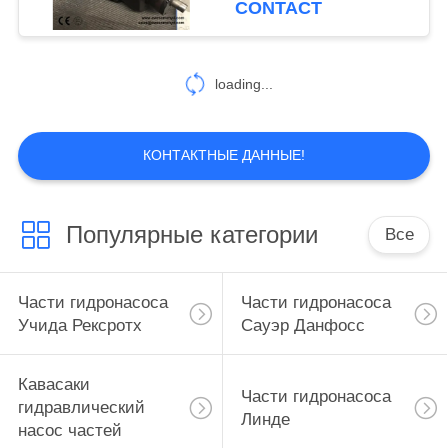
CONTACT
loading...
КОНТАКТНЫЕ ДАННЫЕ!
Популярные категории
Все
Части гидронасоса
Части гидронасоса
Учида Рексротх
Сауэр Данфосс
Кавасаки
Части гидронасоса
гидравлический
Линде
насос частей