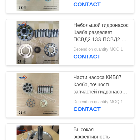
КАЧЕСТВА
ПСВ2-63Т
CONTACT
СВЯЖИТЕСЬ
Небольшой гидронасос
МЫ
Каяба разделяет
ПСВД2-13Э ПСВД2-
16Э ПСВД2-17Э
НОВОСТИ
Depend on quantity MOQ:1
ПСВД2-19Э ПСВД2-
CONTACT
21Э ПСВД2-26Э
ПСВД2-27Э ПСВД2-
СПРОСИТЕ
57Э
Части насоса КИБ87
ЦИТАТУ
Каяба, точность
запчастей гидронасоса
высокая
КАРТА
Depend on quantity MOQ:1
CONTACT
САЙТА
PRIVACY
Высокая
эффективность