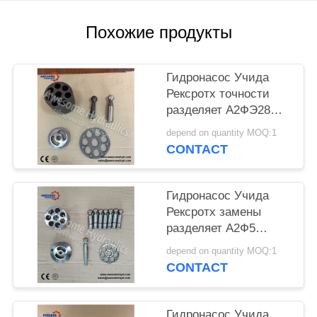
POLICY
Похожие продукты
Гидронасос Учида
Рексротх точности
разделяет А2ФЭ28
А2ФЭ32 А2ФЭ45
depend on quantity MOQ:1
А2ФЭ56 А2ФЭ63
CONTACT
А2ФЭ80 А2ФЭ107
А2ФЭ125 А2ФЭ160
Гидронасос Учида
Рексротх замены
разделяет А2Ф5
А2Ф12 А2Ф23 А2Ф28
depend on quantity MOQ:1
А2Ф55 А2Ф80 А2Ф107
CONTACT
А2Ф160 А2Ф200
А2Ф250 А2Ф355
Гидронасос Учида