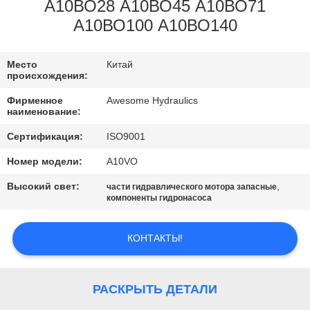
КАЧЕСТВА
А10ВО28 А10ВО45 А10ВО71
А10ВО100 А10ВО140
СВЯЖИТЕСЬ
Место
Китай
МЫ
происхождения:
Фирменное
Awesome Hydraulics
НОВОСТИ
наименование:
Сертификация:
ISO9001
СПРОСИТЕ
Номер модели:
A10VO
ЦИТАТУ
Высокий свет:
,
части гидравлического мотора запасные
компоненты гидронасоса
КАРТА
КОНТАКТЫ!
САЙТА
PRIVACY
РАСКРЫТЬ ДЕТАЛИ