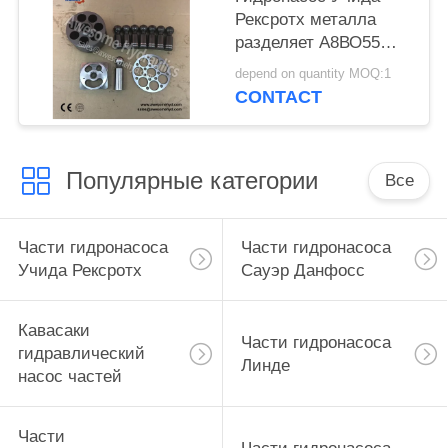
Рексротх металла
разделяет А8ВО55
А8ВО80 А8ВО107
depend on quantity MOQ:1
А8ВО120 А8ВО140
CONTACT
А8ВО160 А8ВО200
Популярные категории
Все
Части гидронасоса
Части гидронасоса
Учида Рексротх
Сауэр Данфосс
Кавасаки
Части гидронасоса
гидравлический
Линде
насос частей
Части